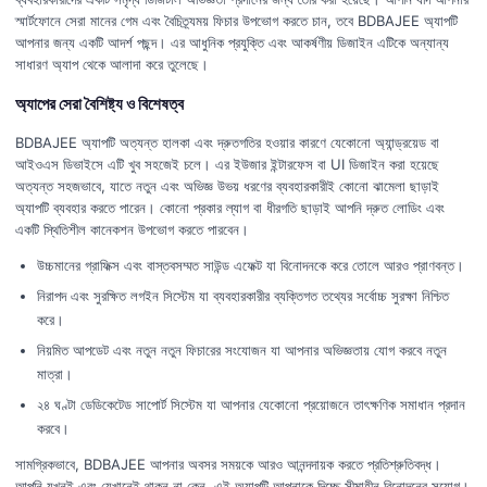
স্মার্টফোনে সেরা মানের গেম এবং বৈচিত্র্যময় ফিচার উপভোগ করতে চান, তবে BDBAJEE অ্যাপটি
আপনার জন্য একটি আদর্শ পছন্দ। এর আধুনিক প্রযুক্তি এবং আকর্ষণীয় ডিজাইন এটিকে অন্যান্য
সাধারণ অ্যাপ থেকে আলাদা করে তুলেছে।
অ্যাপের সেরা বৈশিষ্ট্য ও বিশেষত্ব
BDBAJEE অ্যাপটি অত্যন্ত হালকা এবং দ্রুতগতির হওয়ার কারণে যেকোনো অ্যান্ড্রয়েড বা
আইওএস ডিভাইসে এটি খুব সহজেই চলে। এর ইউজার ইন্টারফেস বা UI ডিজাইন করা হয়েছে
অত্যন্ত সহজভাবে, যাতে নতুন এবং অভিজ্ঞ উভয় ধরণের ব্যবহারকারীই কোনো ঝামেলা ছাড়াই
অ্যাপটি ব্যবহার করতে পারেন। কোনো প্রকার ল্যাগ বা ধীরগতি ছাড়াই আপনি দ্রুত লোডিং এবং
একটি স্থিতিশীল কানেকশন উপভোগ করতে পারবেন।
উচ্চমানের গ্রাফিক্স এবং বাস্তবসম্মত সাউন্ড এফেক্ট যা বিনোদনকে করে তোলে আরও প্রাণবন্ত।
নিরাপদ এবং সুরক্ষিত লগইন সিস্টেম যা ব্যবহারকারীর ব্যক্তিগত তথ্যের সর্বোচ্চ সুরক্ষা নিশ্চিত
করে।
নিয়মিত আপডেট এবং নতুন নতুন ফিচারের সংযোজন যা আপনার অভিজ্ঞতায় যোগ করবে নতুন
মাত্রা।
২৪ ঘণ্টা ডেডিকেটেড সাপোর্ট সিস্টেম যা আপনার যেকোনো প্রয়োজনে তাৎক্ষণিক সমাধান প্রদান
করবে।
সামগ্রিকভাবে, BDBAJEE আপনার অবসর সময়কে আরও আনন্দদায়ক করতে প্রতিশ্রুতিবদ্ধ।
আপনি যখনই এবং যেখানেই থাকুন না কেন, এই অ্যাপটি আপনাকে দিচ্ছে সীমাহীন বিনোদনের সুযোগ।