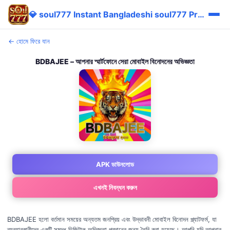
💎 soul777 Instant Bangladeshi soul777 Promo দ্রুত Apk
← হোমে ফিরে যান
BDBAJEE – আপনার স্মার্টফোনে সেরা মোবাইল বিনোদনের অভিজ্ঞতা
APK ডাউনলোড
এখনই নিবন্ধন করুন
BDBAJEE হলো বর্তমান সময়ের অন্যতম জনপ্রিয় এবং উদ্ভাবনী মোবাইল বিনোদন প্ল্যাটফর্ম, যা
ব্যবহারকারীদের একটি সমৃদ্ধ ডিজিটাল অভিজ্ঞতা প্রদানের জন্য তৈরি করা হয়েছে। আপনি যদি আপনার