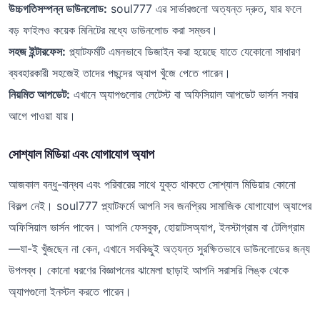
উচ্চগতিসম্পন্ন ডাউনলোড:
soul777 এর সার্ভারগুলো অত্যন্ত দ্রুত, যার ফলে
বড় ফাইলও কয়েক মিনিটের মধ্যে ডাউনলোড করা সম্ভব।
সহজ ইন্টারফেস:
প্ল্যাটফর্মটি এমনভাবে ডিজাইন করা হয়েছে যাতে যেকোনো সাধারণ
ব্যবহারকারী সহজেই তাদের পছন্দের অ্যাপ খুঁজে পেতে পারেন।
নিয়মিত আপডেট:
এখানে অ্যাপগুলোর লেটেস্ট বা অফিসিয়াল আপডেট ভার্সন সবার
আগে পাওয়া যায়।
সোশ্যাল মিডিয়া এবং যোগাযোগ অ্যাপ
আজকাল বন্ধু-বান্ধব এবং পরিবারের সাথে যুক্ত থাকতে সোশ্যাল মিডিয়ার কোনো
বিকল্প নেই। soul777 প্ল্যাটফর্মে আপনি সব জনপ্রিয় সামাজিক যোগাযোগ অ্যাপের
অফিসিয়াল ভার্সন পাবেন। আপনি ফেসবুক, হোয়াটসঅ্যাপ, ইনস্টাগ্রাম বা টেলিগ্রাম
—যা-ই খুঁজছেন না কেন, এখানে সবকিছুই অত্যন্ত সুরক্ষিতভাবে ডাউনলোডের জন্য
উপলব্ধ। কোনো ধরণের বিজ্ঞাপনের ঝামেলা ছাড়াই আপনি সরাসরি লিঙ্ক থেকে
অ্যাপগুলো ইনস্টল করতে পারেন।