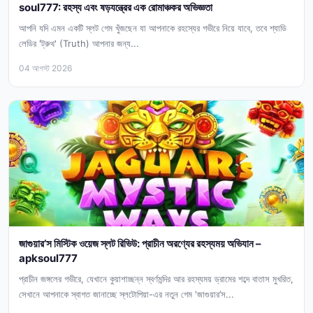
soul777: রহস্য এবং ষড়যন্ত্রের এক রোমাঞ্চকর অভিজ্ঞতা
আপনি যদি এমন একটি স্লট গেম খুঁজছেন যা আপনাকে রহস্যের গভীরে নিয়ে যাবে, তবে শ্যাডি
লেডির 'ট্রুথ' (Truth) আপনার জন্য...
04 আগস্ট 2026
জাগুয়ার’স মিস্টিক ওয়েজ স্লট রিভিউ: প্রাচীন অরণ্যের রহস্যময় অভিযান –
apksoul777
প্রাচীন জঙ্গলের গভীরে, যেখানে কুয়াশাচ্ছন্ন স্বর্ণমন্দির আর রহস্যময় ড্রামের শব্দে বাতাস মুখরিত,
সেখানে আপনাকে স্বাগত জানাচ্ছে স্লটোপিয়া-এর নতুন গেম 'জাগুয়ার’স...