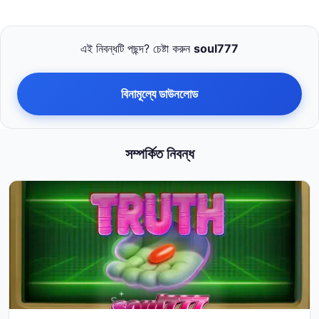
এই নিবন্ধটি পছন্দ? চেষ্টা করুন
soul777
বিনামূল্যে ডাউনলোড
সম্পর্কিত নিবন্ধ