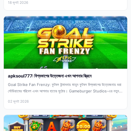
18 জুলাই 2026
apksoul777: বিশ্বকাপের উত্তেজনা এখন আপনার স্ক্রিনে
Goal Strike Fan Frenzy: ফুটবল উন্মাদনায় মাতুন ফুটবল বিশ্বকাপের উত্তেজনায় ভরা
স্টেডিয়ামের পরিবেশ এখন আপনার হাতের মুঠোয়। Gameburger Studios-এর নতুন...
02 জুলাই 2026