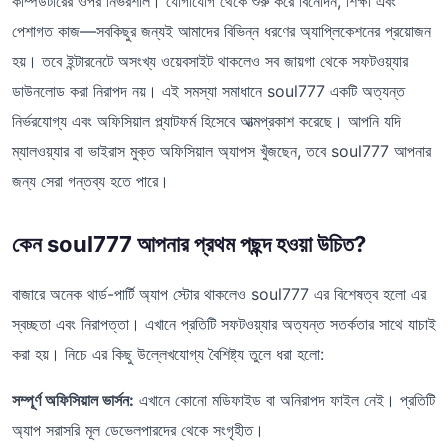
কম্পিউটারের ওপর নির্ভরশীল। যোগাযোগ থেকে শুরু করে বিনোদন, শিক্ষা এবং
পেশাগত কাজ—সবকিছুর জন্যই আমাদের বিভিন্ন ধরণের অ্যাপ্লিকেশনের প্রয়োজন
হয়। তবে ইন্টারনেটে অসংখ্য ওয়েবসাইট থাকলেও সব জায়গা থেকে সফটওয়্যার
ডাউনলোড করা নিরাপদ নয়। এই সমস্যা সমাধানে soul777 একটি অত্যন্ত
নির্ভরযোগ্য এবং অফিসিয়াল প্ল্যাটফর্ম হিসেবে আত্মপ্রকাশ করেছে। আপনি যদি
ম্যালওয়্যার বা ভাইরাস মুক্ত অফিসিয়াল অ্যাপস খুঁজছেন, তবে soul777 আপনার
জন্য সেরা গন্তব্য হতে পারে।
কেন soul777 আপনার প্রথম পছন্দ হওয়া উচিত?
বাজারে অনেক থার্ড-পার্টি অ্যাপ স্টোর থাকলেও soul777 এর বিশেষত্ব হলো এর
স্বচ্ছতা এবং নিরাপত্তা। এখানে প্রতিটি সফটওয়্যার অত্যন্ত সতর্কতার সাথে যাচাই
করা হয়। নিচে এর কিছু উল্লেখযোগ্য বৈশিষ্ট্য তুলে ধরা হলো:
সম্পূর্ণ অফিসিয়াল ভার্সন:
এখানে কোনো মডিফাইড বা অনিরাপদ ফাইল নেই। প্রতিটি
অ্যাপ সরাসরি মূল ডেভেলপারদের থেকে সংগৃহীত।